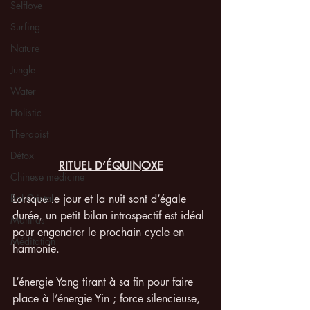
Selflove
Surfing
Nature
Jungle
Water
Holistic
Therapist
Détox
RITUEL D’ÉQUINOXE
Chinese medicine
Bol Cristal
Lorsque le jour et la nuit sont d’égale 
durée, un petit bilan introspectif est idéal 
Mantras
pour engendrer le prochain cycle en 
Méditation
harmonie.
L’énergie Yang tirant à sa fin pour faire 
place à l’énergie Yin ; force silencieuse, 