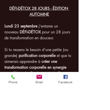
DÉFI-DÉTOX 28 JOURS - ÉDITION 
AUTOMNE
Lundi 23 septembre
 j'entame un 
nouveau 
DÉFI-DÉTOX 
pour un 28 jours 
de transformation en douceur.
Si tu ressens le besoin d'une petite (ou 
grande) 
purification corporelle
 et que tu 
aimerais apprendre à 
créer une 
transformation corporelle en synergie 
avec l'énergie d'automne 
(qui affecte 
spécifiquement l'énergie de l'élément 
Phone
Email
Facebook
MÉTAL
 regroupant les Poumons et le 
Gros Intestin), tu es le/la bienvenu.e de 
te joindre à nous!
J'enseignerai les 
règles de bases pour 