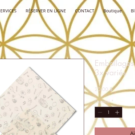
SERVICES
RÉSERVER EN LIGNE
CONTACT
Boutique
B
Emballages e
3x variés
Prix
20,00 $
Quantité
*
Aj