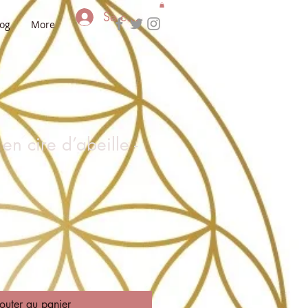
Se connecter
log
More
n cire d’abeille -
outer au panier