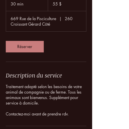
canadiens
30 min
3
55 $
0
m
669 Rue de la Pisciculture
|
260
i
Croissant Gérard Côté
n
Réserver
Description du service
Traitement adapté selon les besoins de votre
animal de compagnie ou de ferme. Tous les
animaux sont bienvenus. Supplément pour
service à domicile.
Contactez-moi avant de prendre rdv.