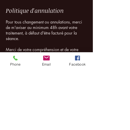
Politique d'annulation
Pour tous changement ou annulations, merci
de m'aviser au minimum 48h avant votre
traitement, à défaut d'être facturé pour la
séance.
Merci de votre compréhension et de votre
respect envers ce cadre, qui soutient la fluidité
et la pérennité des soins.
Phone
Email
Facebook
Magalie Dubois
Coordonnées
669 Rue de la Pisciculture, Mont-
Blanc, QC, Canada
+1+ 8193236467
magaliedubois@icloud.com