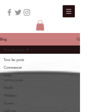
Blog
Tous les posts
Tous les posts
Commencer
Votre
communauté
Health
Wellness
Travels
Selfcare