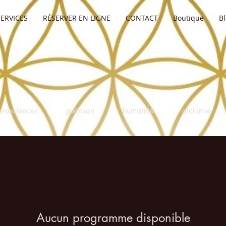
SERVICES
RÉSERVER EN LIGNE
CONTACT
Boutique
B
urosciences
guérison
humanité
alchimie
Aucun programme disponible