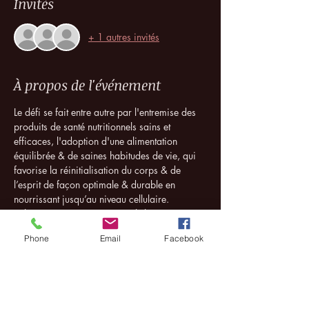
Invités
+ 1 autres invités
À propos de l'événement
Le défi se fait entre autre par l'entremise des 
produits de santé nutritionnels sains et 
efficaces, l'adoption d'une alimentation 
équilibrée & de saines habitudes de vie, qui 
favorise la réinitialisation du corps & de 
l’esprit de façon optimale & durable en 
nourrissant jusqu’au niveau cellulaire.
Je livrerai mes trucs personnels basées sur 
différentes approches, dont les principes de 
Phone
Email
Facebook
base de la médecine chinoise et ayurvédique, 
habitudes de vie saines, recettes, etc. afin 
d’aider à maximiser le niveau d’énergie 
durant la période de transition d’hiver à 
printemps (qui a un impact spécifique sur 