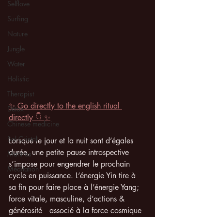
Selflove
Surfing
Nature
Jungle
Water
Holistic
Therapist
✨ Go directly to the english ritual 
Détox
directly 👇 ✨
Chinese medicine
Bol Cristal
Lorsque le jour et la nuit sont d’égales 
durée, une petite pause introspective 
Mantras
s’impose pour engendrer le prochain 
Méditation
cycle en puissance. L’énergie Yin tire à 
sa fin pour faire place à l’énergie Yang; 
force vitale, masculine, d’actions & 
générosité   associé à la force cosmique 