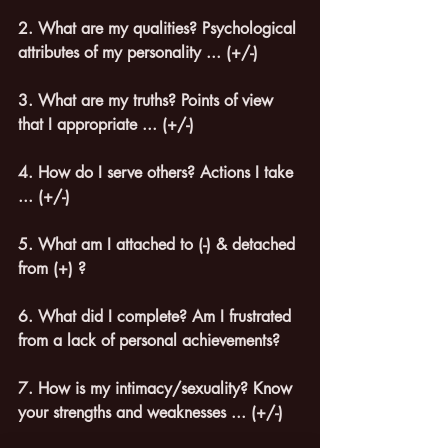
2. What are my qualities? Psychological 
attributes of my personality ... (+/-)
3. What are my truths? Points of view 
that I appropriate ... (+/-)
4. How do I serve others? Actions I take 
... (+/-)
5. What am I attached to (-) & detached 
from (+) ?
6. What did I complete? Am I frustrated 
from a lack of personal achievements?
7. How is my intimacy/sexuality? Know 
your strengths and weaknesses ... (+/-)